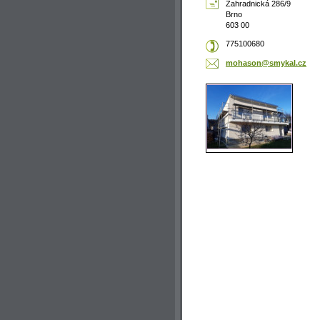
Zahradnická 286/9
Brno
603 00
775100680
mohason@
smykal.c
z