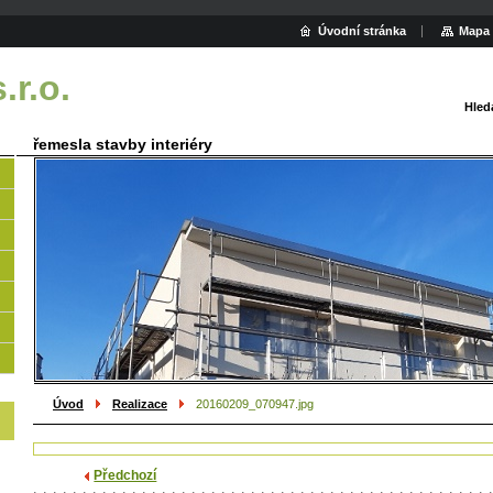
Úvodní stránka
Mapa 
r.o.
Hled
řemesla stavby interiéry
Úvod
Realizace
20160209_070947.jpg
Předchozí