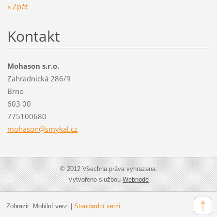
« Zpět
Kontakt
Mohason s.r.o.
Zahradnická 286/9
Brno
603 00
775100680
mohason@
smykal.c
z
© 2012 Všechna práva vyhrazena.
Vytvořeno službou
Webnode
Zobrazit:
Mobilní verzi
|
Standardní verzi